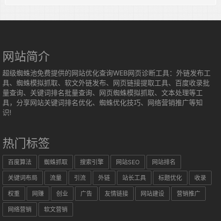
网站简介
超级蜘蛛池免费提供的网站优化查询WEB网页诊断工具：外链发布工
具、蜘蛛模拟抓取、软文外链发布、网页链接提取工具、百度收录批
量查询、关键词排名批量查询、网页蜘蛛模拟抓取、文本处理等工
具，分享网站关键词排名优化、蜘蛛优化技巧、网络营销推广等知
识!
热门标签
百度算法
蜘蛛抓取
搜索引擎
网站SEO
网站排名
关键词布局
流量
引流
外链
站长工具
标题优化
收录
权重
网赚
创业
广告
友情链接
网站建设
营销推广
网络营销
软文营销