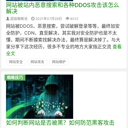
网站被站内恶意搜索和各种DDOS攻击该怎么
解决
超级蜘蛛池
2021年07月29日
4012
网站被DDOS，恶意搜索，尝试破解登录等等，最终加安
全防护，CDN，直至解决，其实我对安全防护也是不太
懂，期间不断摸索找解决办法，最终算是解决掉了。与大
家分享下这次经历，很多不专业的地方大家指正交流
查看
全文
网站安全
网站攻击
网站维护
蜘蛛技巧
如何判断网站是否被黑？如何防范黑客攻击