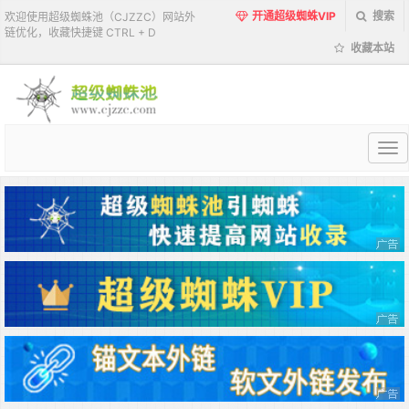
开通超级蜘蛛VIP
搜索
欢迎使用超级蜘蛛池（CJZZC）网站外
链优化，收藏快捷键 CTRL + D
收藏本站
超
级
蜘
蛛
池