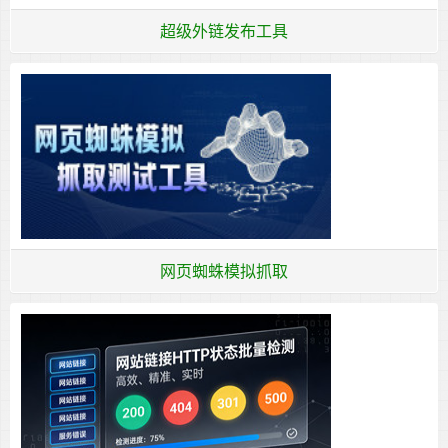
超级外链发布工具
网页蜘蛛模拟抓取