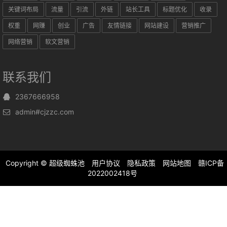
关键词布局
流量
引流
外链
站长工具
标题优化
收录
权重
网赚
创业
广告
友情链接
网站建设
营销推广
网络营销
软文营销
联系我们
2367666958
admin#cjzzc.com
Copyright ©
超级蜘蛛池
用户协议
隐私政策
网站地图
赣ICP备
2022002418号