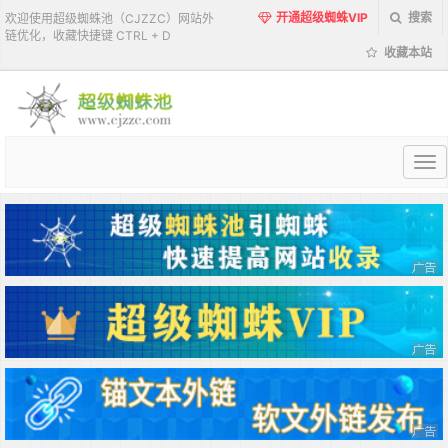
开通超级蜘蛛VIP
搜索
欢迎使用超级蜘蛛池（CJZZC）网站外
链优化，收藏快捷键 CTRL + D
收藏本站
超
级
蜘
蛛
池