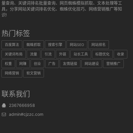
量查询、关键词排名批量查询、网页蜘蛛模拟抓取、文本处理等工
具，分享网站关键词排名优化、蜘蛛优化技巧、网络营销推广等知
识!
热门标签
百度算法
蜘蛛抓取
搜索引擎
网站SEO
网站排名
关键词布局
流量
引流
外链
站长工具
标题优化
收录
权重
网赚
创业
广告
友情链接
网站建设
营销推广
网络营销
软文营销
联系我们
2367666958
admin#cjzzc.com