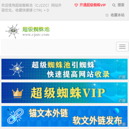
开通超级蜘蛛VIP
搜索
欢迎使用超级蜘蛛池（CJZZC）网站外
链优化，收藏快捷键 CTRL + D
收藏本站
超
级
蜘
蛛
池