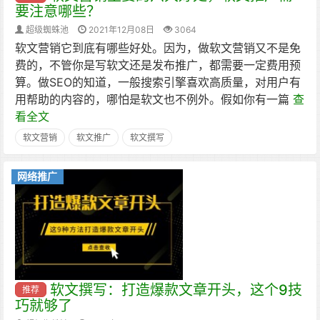
要注意哪些？
超级蜘蛛池
2021年12月08日
3064
软文营销它到底有哪些好处。因为，做软文营销又不是免
费的，不管你是写软文还是发布推广，都需要一定费用预
算。做SEO的知道，一般搜索引擎喜欢高质量，对用户有
用帮助的内容的，哪怕是软文也不例外。假如你有一篇
查
看全文
软文营销
软文推广
软文撰写
网络推广
软文撰写：打造爆款文章开头，这个9技
推荐
巧就够了