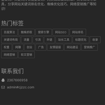
具，分享网站关键词排名优化、蜘蛛优化技巧、网络营销推广等知
识!
热门标签
百度算法
蜘蛛抓取
搜索引擎
网站SEO
网站排名
关键词布局
流量
引流
外链
站长工具
标题优化
收录
权重
网赚
创业
广告
友情链接
网站建设
营销推广
网络营销
软文营销
联系我们
2367666958
admin#cjzzc.com