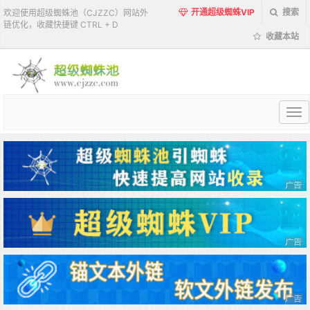
开通超级蜘蛛VIP
搜索
欢迎使用超级蜘蛛池（CJZZC）网站外
链优化，收藏快捷键 CTRL + D
收藏本站
超
级
蜘
蛛
池