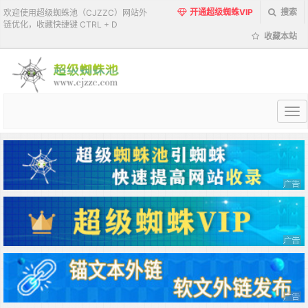
开通超级蜘蛛VIP
搜索
欢迎使用超级蜘蛛池（CJZZC）网站外
链优化，收藏快捷键 CTRL + D
收藏本站
超
级
蜘
蛛
池