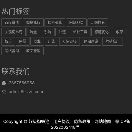
热门标签
百度算法
蜘蛛抓取
搜索引擎
网站SEO
网站排名
关键词布局
流量
引流
外链
站长工具
标题优化
收录
权重
网赚
创业
广告
友情链接
网站建设
营销推广
网络营销
软文营销
联系我们
2367666958
admin#cjzzc.com
Copyright ©
超级蜘蛛池
用户协议
隐私政策
网站地图
赣ICP备
2022002418号