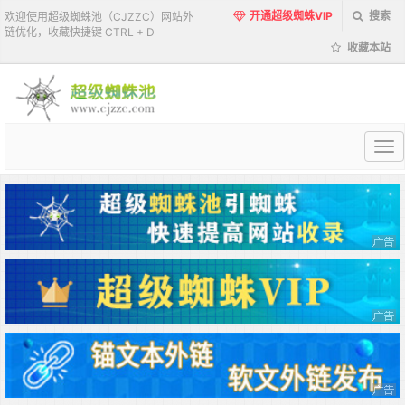
开通超级蜘蛛VIP
搜索
欢迎使用超级蜘蛛池（CJZZC）网站外
链优化，收藏快捷键 CTRL + D
收藏本站
超
级
蜘
蛛
池