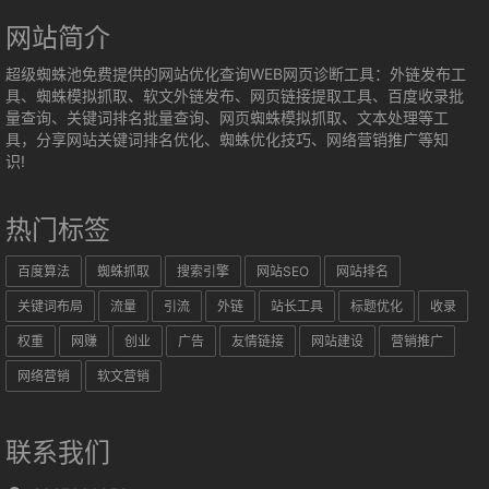
网站简介
超级蜘蛛池免费提供的网站优化查询WEB网页诊断工具：外链发布工
具、蜘蛛模拟抓取、软文外链发布、网页链接提取工具、百度收录批
量查询、关键词排名批量查询、网页蜘蛛模拟抓取、文本处理等工
具，分享网站关键词排名优化、蜘蛛优化技巧、网络营销推广等知
识!
热门标签
百度算法
蜘蛛抓取
搜索引擎
网站SEO
网站排名
关键词布局
流量
引流
外链
站长工具
标题优化
收录
权重
网赚
创业
广告
友情链接
网站建设
营销推广
网络营销
软文营销
联系我们