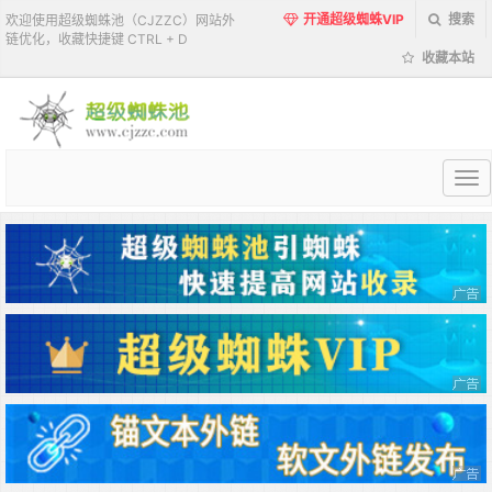
开通超级蜘蛛VIP
搜索
欢迎使用超级蜘蛛池（CJZZC）网站外
链优化，收藏快捷键 CTRL + D
收藏本站
超
级
蜘
蛛
池