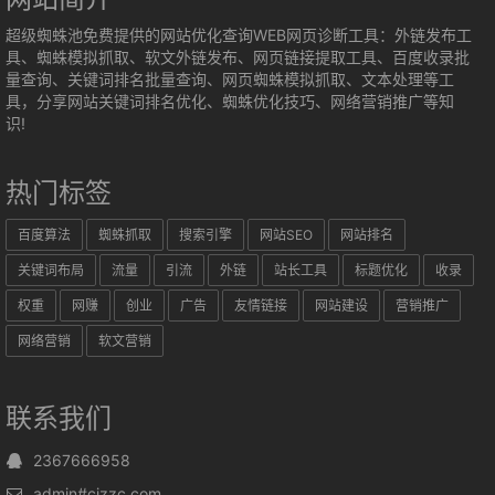
超级蜘蛛池免费提供的网站优化查询WEB网页诊断工具：外链发布工
具、蜘蛛模拟抓取、软文外链发布、网页链接提取工具、百度收录批
量查询、关键词排名批量查询、网页蜘蛛模拟抓取、文本处理等工
具，分享网站关键词排名优化、蜘蛛优化技巧、网络营销推广等知
识!
热门标签
百度算法
蜘蛛抓取
搜索引擎
网站SEO
网站排名
关键词布局
流量
引流
外链
站长工具
标题优化
收录
权重
网赚
创业
广告
友情链接
网站建设
营销推广
网络营销
软文营销
联系我们
2367666958
admin#cjzzc.com