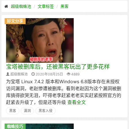
超级蜘蛛池
文章标签
黑客
好文分享
宝塔被删库后，还被黑客玩出了更多花样
超级蜘蛛池
2020年08月25日
4889
为宝塔 Linux 7.4.2 版本和Windows 6.8版本存在未授权
访问漏洞，老赵惨遭被删库。看到老赵因为这个漏洞被删
库搞得欲哭无泪，吓得老李赶紧老老实实赶紧按照官方的
赶紧去升级了，但是还等升级
查看全文
黑客
漏洞
黑客入侵
蜘蛛技巧