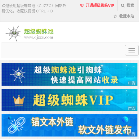
开通超级蜘蛛VIP
搜索
欢迎使用超级蜘蛛池（CJZZC）网站外
链优化，收藏快捷键 CTRL + D
收藏本站
超
级
蜘
蛛
池