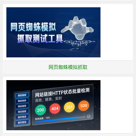
网页蜘蛛模拟抓取