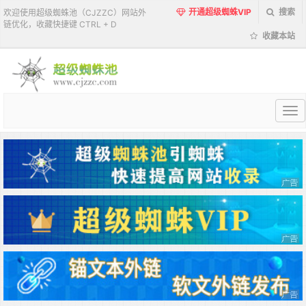
开通超级蜘蛛VIP
搜索
欢迎使用超级蜘蛛池（CJZZC）网站外
链优化，收藏快捷键 CTRL + D
收藏本站
超
级
蜘
蛛
池