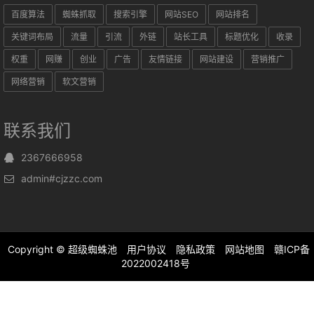
百度算法
蜘蛛抓取
搜索引擎
网站SEO
网站排名
关键词布局
流量
引流
外链
站长工具
标题优化
收录
权重
网赚
创业
广告
友情链接
网站建设
营销推广
网络营销
软文营销
联系我们
2367666958
admin#cjzzc.com
Copyright ©
超级蜘蛛池
用户协议
隐私政策
网站地图
赣ICP备
2022002418号