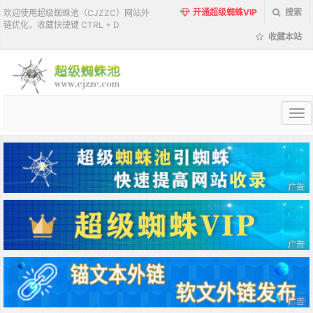
开通超级蜘蛛VIP
搜索
欢迎使用超级蜘蛛池（CJZZC）网站外
链优化，收藏快捷键 CTRL + D
收藏本站
超
级
蜘
蛛
池