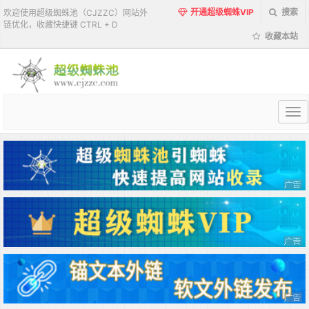
开通超级蜘蛛VIP
搜索
欢迎使用超级蜘蛛池（CJZZC）网站外
链优化，收藏快捷键 CTRL + D
收藏本站
超
级
蜘
蛛
池