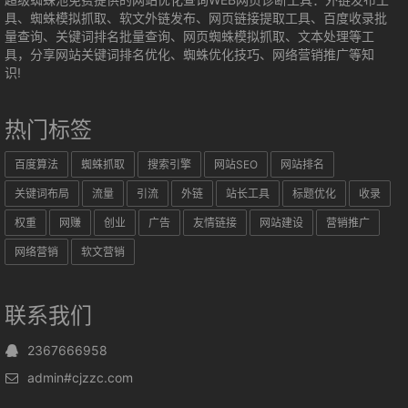
具、蜘蛛模拟抓取、软文外链发布、网页链接提取工具、百度收录批
量查询、关键词排名批量查询、网页蜘蛛模拟抓取、文本处理等工
具，分享网站关键词排名优化、蜘蛛优化技巧、网络营销推广等知
识!
热门标签
百度算法
蜘蛛抓取
搜索引擎
网站SEO
网站排名
关键词布局
流量
引流
外链
站长工具
标题优化
收录
权重
网赚
创业
广告
友情链接
网站建设
营销推广
网络营销
软文营销
联系我们
2367666958
admin#cjzzc.com