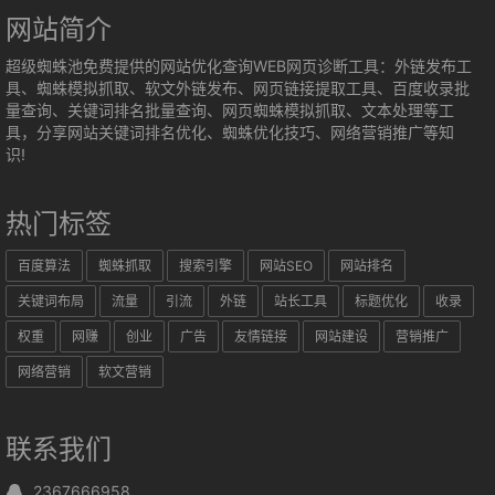
网站简介
超级蜘蛛池免费提供的网站优化查询WEB网页诊断工具：外链发布工
具、蜘蛛模拟抓取、软文外链发布、网页链接提取工具、百度收录批
量查询、关键词排名批量查询、网页蜘蛛模拟抓取、文本处理等工
具，分享网站关键词排名优化、蜘蛛优化技巧、网络营销推广等知
识!
热门标签
百度算法
蜘蛛抓取
搜索引擎
网站SEO
网站排名
关键词布局
流量
引流
外链
站长工具
标题优化
收录
权重
网赚
创业
广告
友情链接
网站建设
营销推广
网络营销
软文营销
联系我们
2367666958