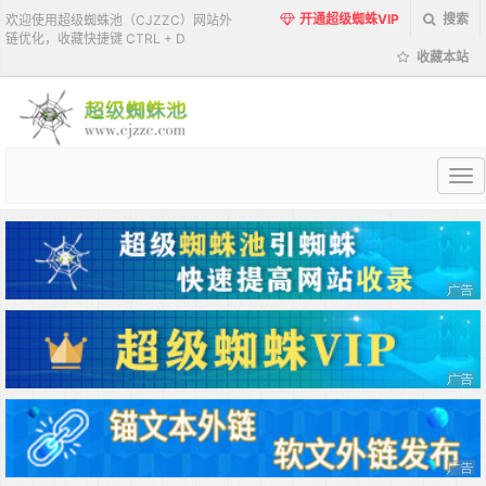
开通超级蜘蛛VIP
搜索
欢迎使用超级蜘蛛池（CJZZC）网站外
链优化，收藏快捷键 CTRL + D
收藏本站
超
级
蜘
蛛
池