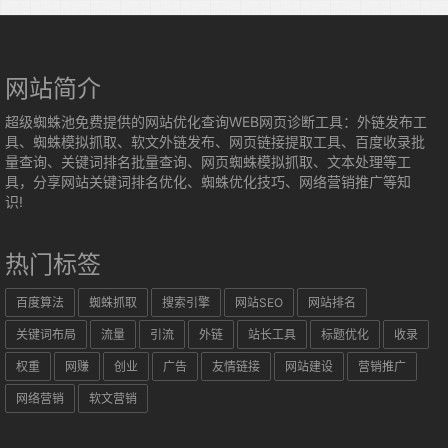
网站简介
超级蜘蛛池免费提供的网站优化查询WEB网页诊断工具：外链发布工
具、蜘蛛模拟抓取、软文外链发布、网页链接提取工具、百度收录批
量查询、关键词排名批量查询、网页蜘蛛模拟抓取、文本处理等工
具，分享网站关键词排名优化、蜘蛛优化技巧、网络营销推广等知
识!
热门标签
百度算法
蜘蛛抓取
搜索引擎
网站SEO
网站排名
关键词布局
流量
引流
外链
站长工具
标题优化
收录
权重
网赚
创业
广告
友情链接
网站建设
营销推广
网络营销
软文营销