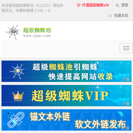
开通超级蜘蛛VIP
搜索
欢迎使用超级蜘蛛池（CJZZC）网站外
链优化，收藏快捷键 CTRL + D
收藏本站
超
级
蜘
蛛
池