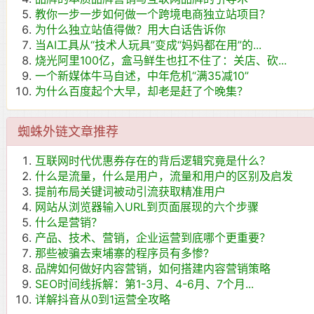
教你一步一步如何做一个跨境电商独立站项目？
为什么独立站值得做？用大白话告诉你
当AI工具从“技术人玩具”变成“妈妈都在用”的...
烧光阿里100亿，盒马鲜生也扛不住了：关店、砍...
一个新媒体牛马自述，中年危机“满35减10”
为什么百度起个大早，却老是赶了个晚集？
蜘蛛外链文章推荐
互联网时代优惠券存在的背后逻辑究竟是什么？
什么是流量，什么是用户，流量和用户的区别及启发
提前布局关键词被动引流获取精准用户
网站从浏览器输入URL到页面展现的六个步骤
什么是营销？
产品、技术、营销，企业运营到底哪个更重要？
那些被骗去柬埔寨的程序员有多惨?
品牌如何做好内容营销，如何搭建内容营销策略
SEO时间线拆解：第1-3月、4-6月、7个月...
详解抖音从0到1运营全攻略