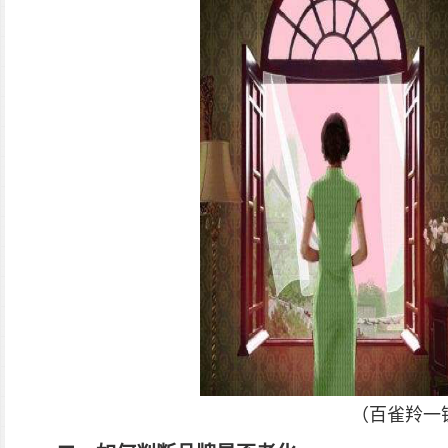
（百雀羚一