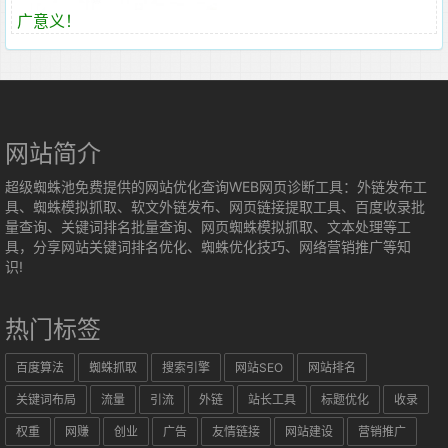
广意义！
网站简介
超级蜘蛛池免费提供的网站优化查询WEB网页诊断工具：外链发布工
具、蜘蛛模拟抓取、软文外链发布、网页链接提取工具、百度收录批
量查询、关键词排名批量查询、网页蜘蛛模拟抓取、文本处理等工
具，分享网站关键词排名优化、蜘蛛优化技巧、网络营销推广等知
识!
热门标签
百度算法
蜘蛛抓取
搜索引擎
网站SEO
网站排名
关键词布局
流量
引流
外链
站长工具
标题优化
收录
权重
网赚
创业
广告
友情链接
网站建设
营销推广