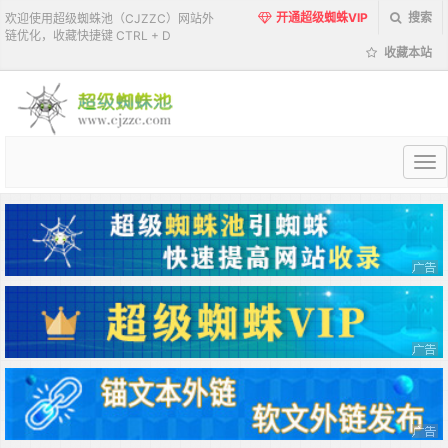
开通超级蜘蛛VIP
搜索
欢迎使用超级蜘蛛池（CJZZC）网站外
链优化，收藏快捷键 CTRL + D
收藏本站
超
级
蜘
蛛
池