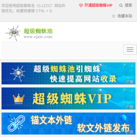
开通超级蜘蛛VIP
搜索
欢迎使用超级蜘蛛池（CJZZC）网站外
链优化，收藏快捷键 CTRL + D
收藏本站
超
级
蜘
蛛
池