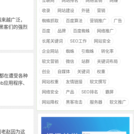
互联网
网站排名
网络营销
网赚
收录
网站建设
外链
营销
越来越广泛，
蜘蛛抓取
百度算法
营销推广
广告
黑客们的强烈
百度
品牌
百度蜘蛛
网络推广
长尾关键词
SEO工作
网站安全
企业网站
蜘蛛
引蜘蛛
转化率
软文营销
微信
站群
关键词布局
创业
自媒体
关键词
权重
刻都在遭受各种
网站权重
友情链接
软文撰写
b应用程序、
网络安全
产品
SEO排名
霸屏
网站降权
黑客攻击
服务器
软文推广
看到老赵因为这