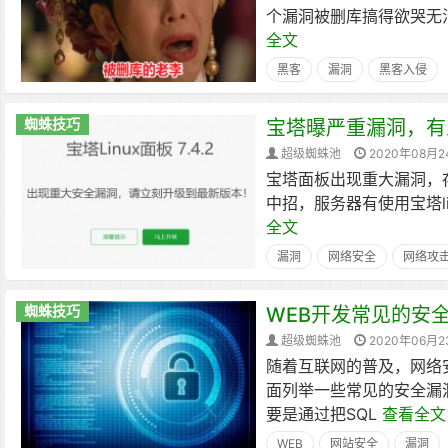
个漏洞被删库搞得欲哭无
全文
黑客
漏洞
黑客入侵
蜘蛛技巧
宝塔曝严重漏洞，有
超级蜘蛛池
2020年08月2
宝塔面板出现重大漏洞，
中招，服务器有使用宝塔lin
全文
漏洞
网络安全
网络攻
蜘蛛技巧
WEB开发常见的安
超级蜘蛛池
2020年06月2
随着互联网的普及，网络
面列举一些常见的安全漏
要是通过把SQL
查看全文
WEB
网站安全
漏洞