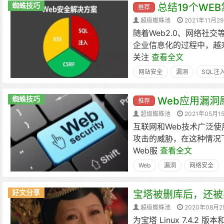
蜘蛛技巧
总结19个WE
推荐
超级蜘蛛池
2021年11月2
随着Web2.0、网络社
企业信息化的过程中，越
关注
查看全文
网站安全
漏洞
SQL注
蜘蛛技巧
Web应用漏洞
推荐
超级蜘蛛池
2021年05月1
​互联网和Web技术广泛
攻击的威胁，在这种情况
Web服
查看全文
Web
漏洞
网络安全
好文分享
宝塔被删库后，还被
超级蜘蛛池
2020年08月2
为宝塔 Linux 7.4.