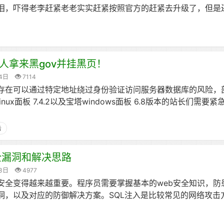
泪，吓得老李赶紧老老实实赶紧按照官方的赶紧去升级了，但是
人拿来黑gov并挂黑页！
4日
7114
存在可以通过特定地址绕过身份验证访问服务器数据库的风险，
ux面板 7.4.2以及宝塔windows面板 6.8版本的站长们需要紧
击
全漏洞和解决思路
3日
4977
安全变得越来越重要。程序员需要掌握基本的web安全知识，防
洞，以及对应的防御解决方案。SQL注入是比较常见的网络攻击