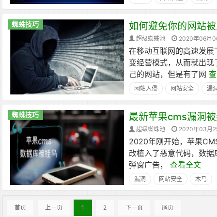
蜘蛛技巧
如何避免你的网站被
超级蜘蛛池
2020年06月0
在移动互联网的高速发展
变经营模式，从而就出现
己的网站，但是有了网
查
网站入侵
网站安全
漏
蜘蛛技巧
最新苹果cms漏洞
超级蜘蛛池
2020年03月2
2020年刚开始，苹果
改植入了恶意代码，数据库
弹窗广告，
查看全文
漏洞
网站安全
木马
首页
上一页
1
2
下一页
尾页