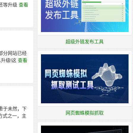
还等升级
查看
超级外链发布工具
部分网站已经
急升级!这
查看
患于未然，下
网页蜘蛛模拟抓取
方式之一，主