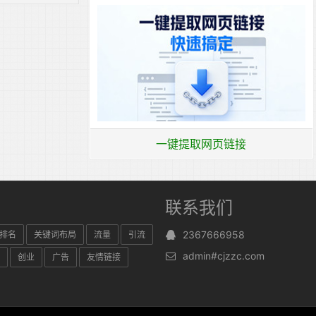
一键提取网页链接
联系我们
2367666958
排名
关键词布局
流量
引流
admin#cjzzc.com
创业
广告
友情链接