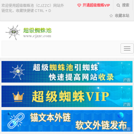
开通超级蜘蛛VIP
搜索
欢迎使用超级蜘蛛池（CJZZC）网站外
链优化，收藏快捷键 CTRL + D
收藏本站
超
级
蜘
蛛
池