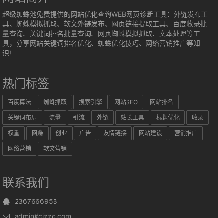
超级蜘蛛池免费提供的网站优化查询WEB网页诊断工具：外链发布工
具、蜘蛛模拟抓取、软文外链发布、网页链接提取工具、百度收录批
量查询、关键词排名批量查询、网页蜘蛛模拟抓取、文本处理等工
具，分享网站关键词排名优化、蜘蛛优化技巧、网络营销推广等知
识!
热门标签
百度算法
蜘蛛抓取
搜索引擎
网站SEO
网站排名
关键词布局
流量
引流
外链
站长工具
标题优化
收录
权重
网赚
创业
广告
友情链接
网站建设
营销推广
网络营销
软文营销
联系我们
2367666958
admin#cjzzc.com