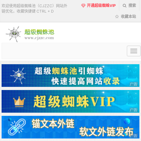
开通超级蜘蛛VIP
搜索
欢迎使用超级蜘蛛池（CJZZC）网站外
链优化，收藏快捷键 CTRL + D
收藏本站
超
级
蜘
蛛
池