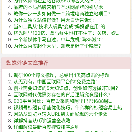
为什么你的独立站谷歌SEO排名突然掉了？
品牌的本质品牌营销与互联网品牌的引导术
教你一步一步如何做一个跨境电商独立站项目？
为什么独立站值得做？用大白话告诉你
当AI工具从“技术人玩具”变成“妈妈都在用”的...
烧光阿里100亿，盒马鲜生也扛不住了：关店、砍...
一个新媒体牛马自述，中年危机“满35减10”
为什么百度起个大早，却老是赶了个晚集？
蜘蛛外链文章推荐
调研100个爆文标题，总结出4类高点击的标题
从无到有，中国互联网平台的“免费之路”
创业需要知道的5大知识点，创业如何选择好项目？
互联网时代优惠券存在的背后逻辑究竟是什么？
B2B平台对比：百度爱采购和阿里巴巴1688哪...
视频号标题有哪些优化技巧，什么样的标题容易上热...
网站从浏览器输入URL到页面展现的六个步骤
详解抖音从0到1运营全攻略
详细解读最新百度搜索排序原则