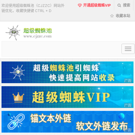
开通超级蜘蛛VIP
搜索
欢迎使用超级蜘蛛池（CJZZC）网站外
链优化，收藏快捷键 CTRL + D
收藏本站
超
级
蜘
蛛
池