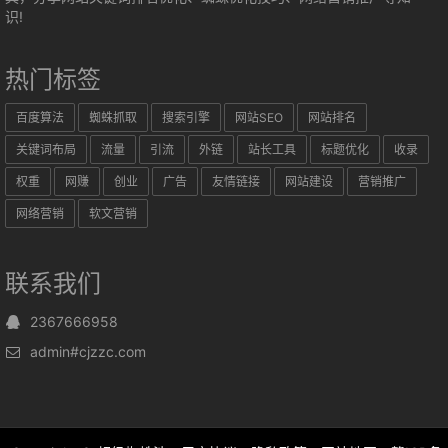
识!
热门标签
百度算法
蜘蛛抓取
搜索引擎
网站SEO
网站排名
关键词布局
流量
引流
外链
站长工具
标题优化
收录
权重
网赚
创业
广告
友情链接
网站建设
营销推广
网络营销
软文营销
联系我们
2367666958
admin#cjzzc.com