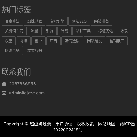
热门标签
百度算法
蜘蛛抓取
搜索引擎
网站SEO
网站排名
关键词布局
流量
引流
外链
站长工具
标题优化
收录
权重
网赚
创业
广告
友情链接
网站建设
营销推广
网络营销
软文营销
联系我们
2367666958
admin#cjzzc.com
Copyright ©
超级蜘蛛池
用户协议
隐私政策
网站地图
赣ICP备
2022002418号