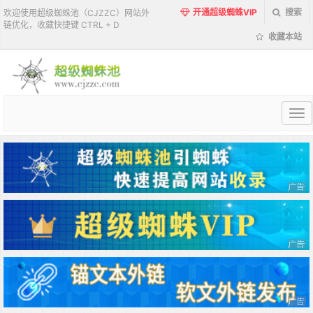
开通超级蜘蛛VIP
搜索
欢迎使用超级蜘蛛池（CJZZC）网站外
链优化，收藏快捷键 CTRL + D
收藏本站
超
级
蜘
蛛
池