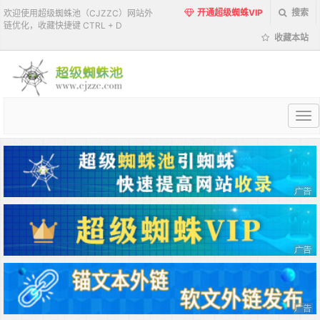
开通超级蜘蛛VIP
搜索
欢迎使用超级蜘蛛池（CJZZC）网站外
链优化，收藏快捷键 CTRL + D
收藏本站
超
级
蜘
蛛
池