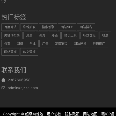
识!
热门标签
百度算法
蜘蛛抓取
搜索引擎
网站SEO
网站排名
关键词布局
流量
引流
外链
站长工具
标题优化
收录
权重
网赚
创业
广告
友情链接
网站建设
营销推广
网络营销
软文营销
联系我们
2367666958
admin#cjzzc.com
Copyright ©
超级蜘蛛池
用户协议
隐私政策
网站地图
赣ICP备