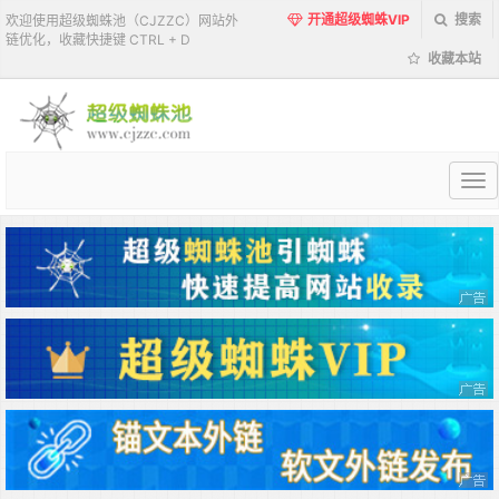
开通超级蜘蛛VIP
搜索
欢迎使用超级蜘蛛池（CJZZC）网站外
链优化，收藏快捷键 CTRL + D
收藏本站
超
级
蜘
蛛
池