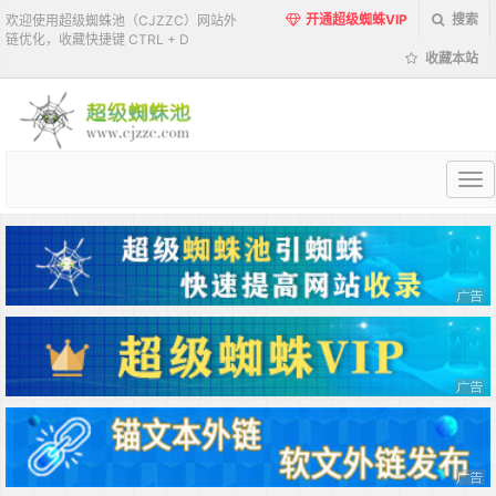
开通超级蜘蛛VIP
搜索
欢迎使用超级蜘蛛池（CJZZC）网站外
链优化，收藏快捷键 CTRL + D
收藏本站
超
级
蜘
蛛
池