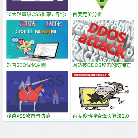
10大轻量级CSS框架，帮你
百度竞价分析
构建超快速加载的网站！
站内SEO优化原则
网站被DDOS攻击的防御方
法
浅谈XSS攻击与防范
百度移动搜索烽火算法2.0
严惩窃取用户数据及恶意劫
持