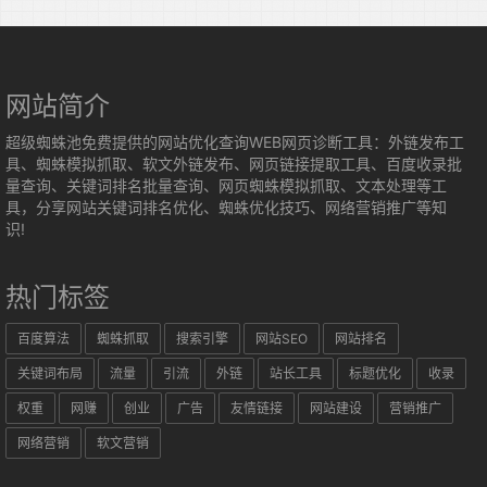
网站简介
超级蜘蛛池免费提供的网站优化查询WEB网页诊断工具：外链发布工
具、蜘蛛模拟抓取、软文外链发布、网页链接提取工具、百度收录批
量查询、关键词排名批量查询、网页蜘蛛模拟抓取、文本处理等工
具，分享网站关键词排名优化、蜘蛛优化技巧、网络营销推广等知
识!
热门标签
百度算法
蜘蛛抓取
搜索引擎
网站SEO
网站排名
关键词布局
流量
引流
外链
站长工具
标题优化
收录
权重
网赚
创业
广告
友情链接
网站建设
营销推广
网络营销
软文营销