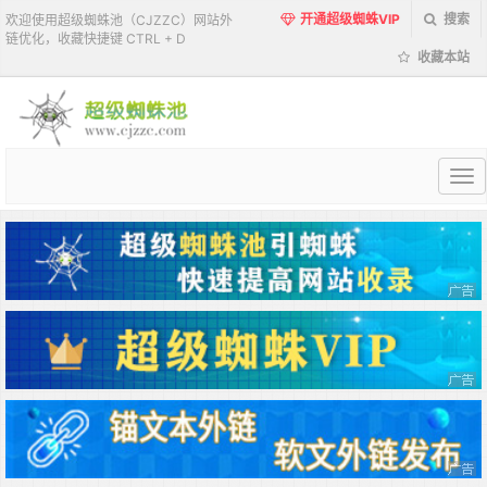
开通超级蜘蛛VIP
搜索
欢迎使用超级蜘蛛池（CJZZC）网站外
链优化，收藏快捷键 CTRL + D
收藏本站
超
级
蜘
蛛
池