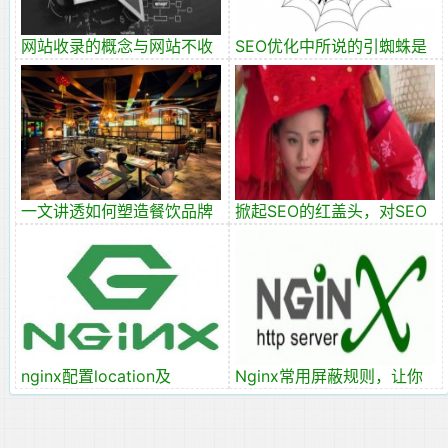
网站收录的概念与网站不收
SEO优化中所说的引蜘蛛是
录原因？
什么意思？
一文讲透如何塑造餐饮品牌
掀起SEO的红盖头，对SEO
有一定的了解
nginx配置location及
Nginx常用屏蔽规则，让你
rewrite规则重写
的网站更安全