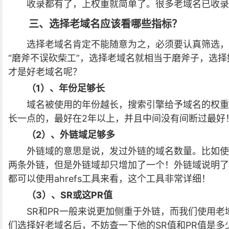
收录都有了，上权重就简单了。很多老域名已收录
三、选择老域名应该看哪些指标？
选择老域名肯定不能随意为之，必须要认真筛选，
“磨斧不误砍柴工”，选择老域名就相当于磨斧子，选
才是好老域名呢？
（1）、年份足够长
域名被使用的年份越长，搜索引擎给予域名的权重
长一点的，最好在2年以上，并且中间没有间断过最好
（2）、外链域足够多
外链域的意思是说，发过外链的域名数量。比如使
两条外链，但是外链域却只增加了一个！外链域说明了
都可以使用ahrefs工具来看，这个工具非常详细！
（3）、SR或这PR值
SR和PR一般来说更加侧重于外链，而我们使用
们选择好老域名后，不妨查一下他的SR值和PR值是多少。