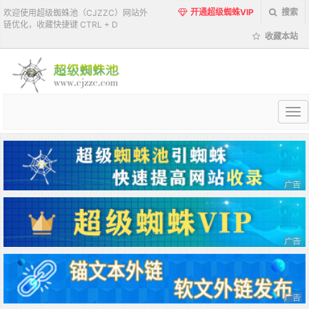
开通超级蜘蛛VIP
搜索
欢迎使用超级蜘蛛池（CJZZC）网站外
链优化，收藏快捷键 CTRL + D
收藏本站
超
级
蜘
蛛
池