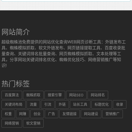
网站简介
超级蜘蛛池免费提供的网站优化查询WEB网页诊断工具：外链发布工
具、蜘蛛模拟抓取、软文外链发布、网页链接提取工具、百度收录批
量查询、关键词排名批量查询、网页蜘蛛模拟抓取、文本处理等工
具，分享网站关键词排名优化、蜘蛛优化技巧、网络营销推广等知
识!
热门标签
百度算法
蜘蛛抓取
搜索引擎
网站SEO
网站排名
关键词布局
流量
引流
外链
站长工具
标题优化
收录
权重
网赚
创业
广告
友情链接
网站建设
营销推广
网络营销
软文营销