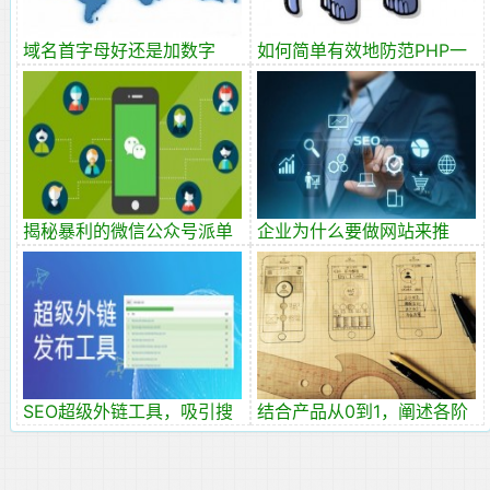
域名首字母好还是加数字
如何简单有效地防范PHP一
好？选择哪一个域名好？
句话木马？
揭秘暴利的微信公众号派单
企业为什么要做网站来推
项目
广？
SEO超级外链工具，吸引搜
结合产品从0到1，阐述各阶
索引擎蜘蛛抓取
段的产品方法论