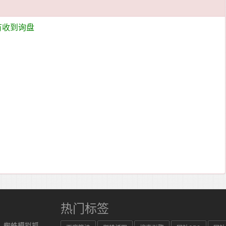
有收到询盘
热门标签
、蜘蛛模拟抓