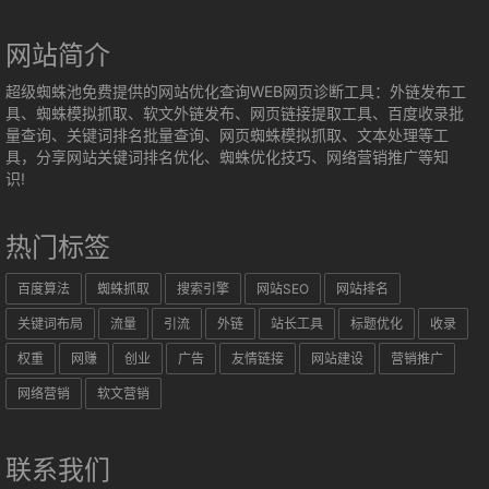
网站简介
超级蜘蛛池免费提供的网站优化查询WEB网页诊断工具：外链发布工
具、蜘蛛模拟抓取、软文外链发布、网页链接提取工具、百度收录批
量查询、关键词排名批量查询、网页蜘蛛模拟抓取、文本处理等工
具，分享网站关键词排名优化、蜘蛛优化技巧、网络营销推广等知
识!
热门标签
百度算法
蜘蛛抓取
搜索引擎
网站SEO
网站排名
关键词布局
流量
引流
外链
站长工具
标题优化
收录
权重
网赚
创业
广告
友情链接
网站建设
营销推广
网络营销
软文营销
联系我们