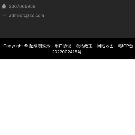
2367666958
admin#cjzzc.com
Copyright ©
超级蜘蛛池
用户协议
隐私政策
网站地图
赣ICP备
2022002418号