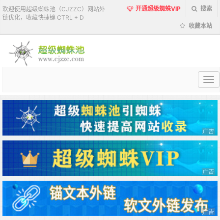
开通超级蜘蛛VIP
搜索
欢迎使用超级蜘蛛池（CJZZC）网站外
链优化，收藏快捷键 CTRL + D
收藏本站
超
级
蜘
蛛
池