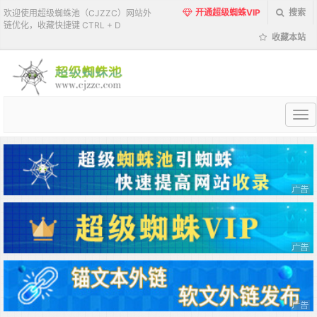
开通超级蜘蛛VIP
搜索
欢迎使用超级蜘蛛池（CJZZC）网站外
链优化，收藏快捷键 CTRL + D
收藏本站
超
级
蜘
蛛
池